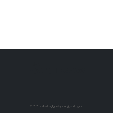
إتصل بنا
427006 1 (961)+
جميع الحقوق محفوظة وزارة الصناعة 2026 ©