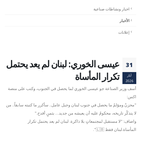
اخبار ونشاطات صناعية
الأخبار
إعلانات
عيسى الخوري: لبنان لم يعد يحتمل
31
تكرار المأساة
أيار
2026
أسف وزير الصناعة جو عيسى الخوري لما يحصل في الجنوب، وكتب على منصة
اكس:
"محزنٌ ومؤلمٌ ما يحصل في جنوب لبنان وجبل عامل.. سأكرر ما كتبته سابقاً.. من
لا يتذكّر تاريخه، محكومٌ عليه أن يعيشه من جديد… بثمنٍ أفدح."
‏واضاف: "لا مستقبل لمجتمعاتٍ بلا ذاكرة. لبنان لم يعد يحتمل تكرار
المأساة.لبنان فقط 🇱🇧".