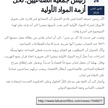
26
أزمة المواد الأولية
كانون الثاني
2020
أكّد رئيس جميعة الصناعيين فادي الجميل أن المصانع غير قادرة على تحويل
الأموال لشراء المواد الأولية التي يجب تأمينها مشيرا الى أنه وُعد بحل لهذا
الموضوع في أسرع وقت
.
ولفت، في حديث للـ"ال بي سي"، الى أن لبنان يعاني من بطالة تصل نسبتها الى
٣٦
%
عند الشباب معتبرا أنها ضريبة عدم الانتباه للقطاعات الصناعية
.
وأكّد الجميل أن المطلوب هو القيام برؤية جديدة تعطي الصناعة حقها وسلّة
إجراءات تبدأ بحلّ أزمة المواد الأولية مشيرا الى ضرورة اتخاذ قرار بمنع التهريب
.
وقال: يهمّنا أن نجعل لبنان نموذجاً اقتصادياً جديداً، ونعمل على إطلاق سراح
القطاع الصناعي، فالصناعيون أبطال الاقتصاد، ويجب تركهم يساعدون شبابنا
على البقاء في لبنان
.
وأشار الى أن الثقة هي مدخل لكلّ الحلول وعلى الحكومة الجديدة استعادة ثقة
الشعب اللبناني وثقة المجتمع الدولي
.
http://www.lebanonfiles.com/news/1566071